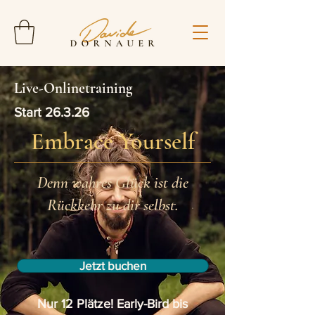
Live-Onlinetraining
Start 26.3.26
Embrace Yourself
Denn wahres Glück ist die
Rückkehr zu dir selbst.
Jetzt buchen
Nur 12 Plätze! Early-Bird bis