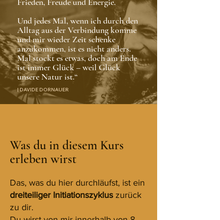
Frieden, Freude und Energie.
Und jedes Mal, wenn ich durch den
Alltag aus der Verbindung komme
und mir wieder Zeit schenke
anzukommen, ist es nicht anders.
Mal stockt es etwas, doch am Ende
ist immer Glück – weil Glück
unsere Natur ist.“
| DAVIDE DORNAUER
Was du in diesem Kurs
erleben wirst
Das, was du hier durchläufst, ist ein
dreiteiliger Initiationszyklus
zurück
zu dir.
Du wirst von mir innerhalb von 8