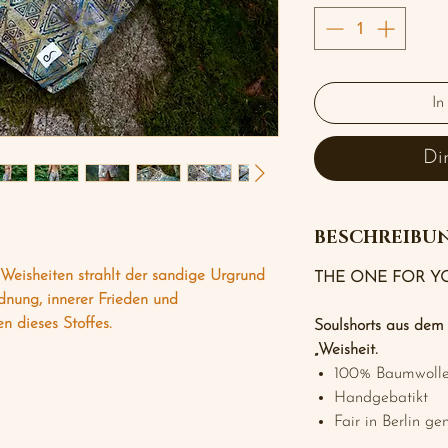
In
Di
BESCHREIBU
Weisheiten strahlt der sandige Urgrund
THE ONE FOR Y
nung, innerer Frieden und
n dieses Stoffes.
Soulshorts aus dem 
„Weisheit.
100% Baumwoll
Handgebatikt
Fair in Berlin ge