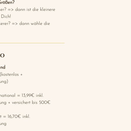
Größen?
r? => dann ist die kleinere
 Dich!
kerer? => dann wähle die
FO
and
kostenlos +
ung)
ational = 13,99€ inkl.
ung + versichert bis 500€
 = 16,70€ inkl.
ung