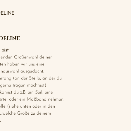
ELINE
DELINE
bist!
senden Größenwahl deiner
iten haben wir uns eine
enauswahl ausgedacht.
fang (an der Stelle, an der du
 gerne tragen möchtest)
nnst du z.B. ein Seil, eine
Gürtel oder ein Maßband nehmen.
elle (siehe unten oder in den
)…welche Größe zu deinem
.