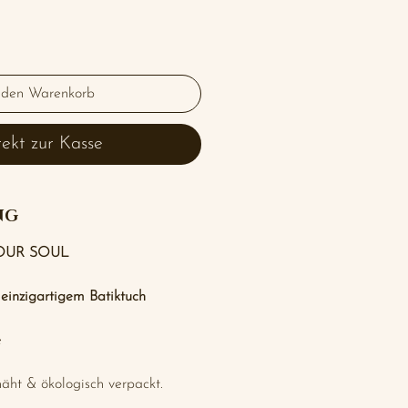
 den Warenkorb
rekt zur Kasse
NG
OUR SOUL
einzigartigem Batiktuch
e
näht & ökologisch verpackt.