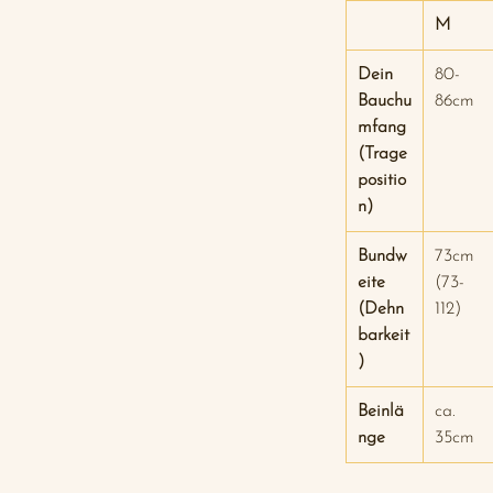
M
Dein
80-
Bauchu
86cm
mfang
(Trage
positio
n)
Bundw
73cm
eite
(73-
(Dehn
112)
barkeit
)
Beinlä
ca.
nge
35cm