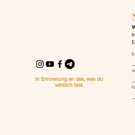
W
I
E
E
V
In Erinnerung an das, was du
wirklich bist.
N