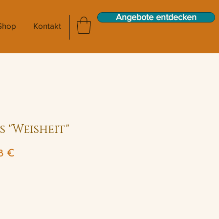
Angebote entdecken
Shop
Kontakt
 "Weisheit"
dardpreis
Sale-
8 €
Preis