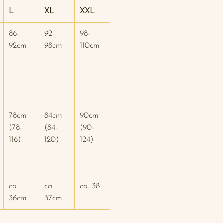
L
XL
XXL
86-
92-
98-
92cm
98cm
110cm
78cm
84cm
90cm
(78-
(84-
(90-
116)
120)
124)
ca.
ca.
ca. 38
36cm
37cm